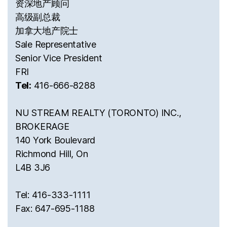
资深地产顾问
高级副总裁
加拿大地产院士
Sale Representative
Senior Vice President
FRI
Tel:
416-666-8288
NU STREAM REALTY (TORONTO) INC.,
BROKERAGE
140 York Boulevard
Richmond Hill, On
L4B 3J6
Tel: 416-333-1111
Fax: 647-695-1188