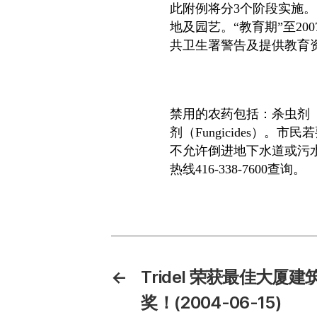
此附例将分
3
个阶段实施。
地及园艺。“教育期”至
200
共卫生署警告及提供教育
禁用的农药包括：杀虫剂
剂（
Fungicides
）。市民若
不允许倒进地下水道或污
热线
416-338-7600
查询。
←
Tridel 荣获最佳大厦建
奖！(2004-06-15)