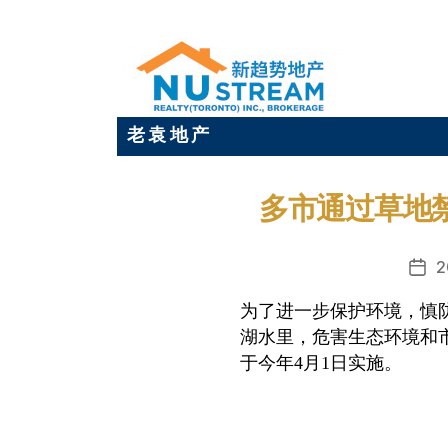
老 袁 地 产
多市通过草地禁用
2
发
布
为了进一步保护环境，慎
日
湖水里，危害生态环境和
期
于今年
4
月
1
日实施。