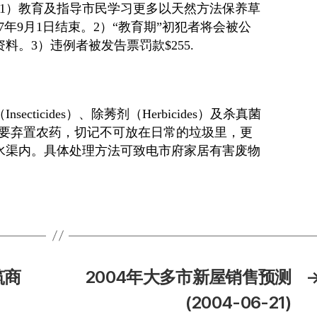
1
）教育及指导市民学习更多以天然方法保养草
7
年
9
月
1
日结束。
2
）“教育期”初犯者将会被公
资料。
3
）违例者被发告票罚款
$255.
（
Insecticides
）、除莠剂（
Herbicides
）及杀真菌
要弃置农药，切记不可放在日常的垃圾里，更
水渠内。具体处理方法可致电市府家居有害废物
筑商
2004年大多市新屋销售预测
(2004-06-21)