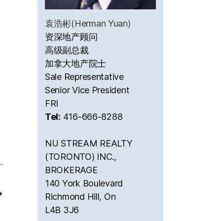
袁浩彬(Herman Yuan)
资深地产顾问
高级副总裁
加拿大地产院士
Sale Representative
Senior Vice President
FRI
Tel:
416-666-8288
NU STREAM REALTY
(TORONTO) INC.,
BROKERAGE
140 York Boulevard
→
Richmond Hill, On
L4B 3J6