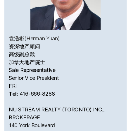
袁浩彬(Herman Yuan)
资深地产顾问
高级副总裁
加拿大地产院士
Sale Representative
Senior Vice President
FRI
Tel:
416-666-8288
NU STREAM REALTY (TORONTO) INC.,
BROKERAGE
140 York Boulevard