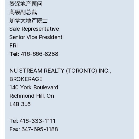
资深地产顾问
高级副总裁
加拿大地产院士
Sale Representative
Senior Vice President
FRI
Tel:
416-666-8288
NU STREAM REALTY (TORONTO) INC.,
BROKERAGE
140 York Boulevard
Richmond Hill, On
L4B 3J6
Tel: 416-333-1111
Fax: 647-695-1188