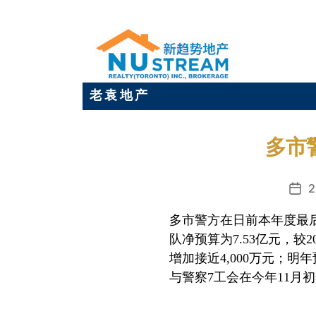
老 袁 地 产
多市
2
发
布
多市警方在日前本年度最
日
队净预算为
7.53
亿元，较
2
期
增加接近
4,000
万元；明年
与警察
7
工会在今年
11
月初