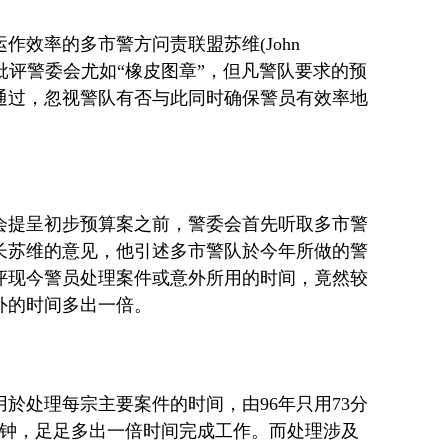
运作效率的多市警方问责联盟苏维
(John
批评警委会尤如“橡皮图章”，但凡警队要求的预
通过，忽视警队有否与此同时确保警员有效率地
会提呈初步预算案之前，警委会首先听取多市警
长苏维的意见，他引述多市警队於今年所做的警
评现今警员处理案件或意外所用的时间，竟然较
外的时间多出一倍。
用於处理每宗主要案件的时间，由
96
年只用
73
分
钟，足足多出一倍时间完成工作。而处理涉及