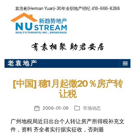
袁浩彬(Herman Yuan)-30年全职地产经纪 416-666-8288
老 袁 地 产
[中国] 穗1月起徵20％房产转
让税
2006-01-09
市场动态
发
分
布
类
广州地税局近日出台个人转让房产所得税补充文
日
期
件，资料 齐全者实行据实征收，否则最