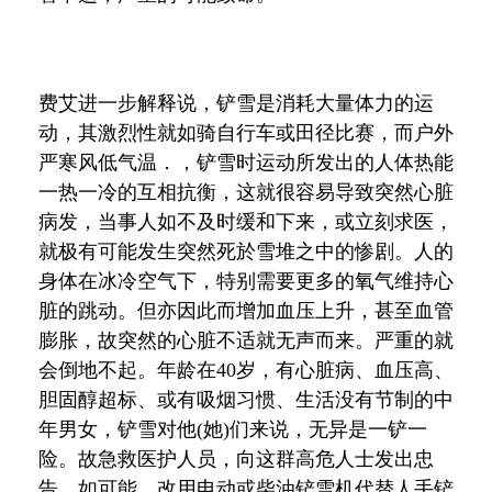
费艾进一步解释说，铲雪是消耗大量体力的运
动，其激烈性就如骑自行车或田径比赛，而户外
严寒风低气温．，铲雪时运动所发出的人体热能
一热一冷的互相抗衡，这就很容易导致突然心脏
病发，当事人如不及时缓和下来，或立刻求医，
就极有可能发生突然死於雪堆之中的惨剧。人的
身体在冰冷空气下，特别需要更多的氧气维持心
脏的跳动。但亦因此而增加血压上升，甚至血管
膨胀，故突然的心脏不适就无声而来。严重的就
会倒地不起。年龄在
40
岁，有心脏病、血压高、
胆固醇超标、或有吸烟习惯、生活没有节制的中
年男女，铲雪对他
(
她
)
们来说，无异是一铲一
险。故急救医护人员，向这群高危人士发出忠
告，如可能，改用电动或柴油铲雪机代替人手铲