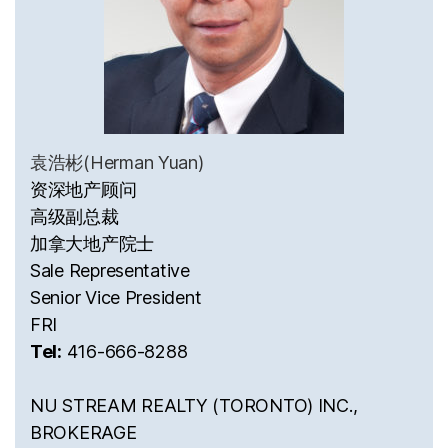
袁浩彬(Herman Yuan)
资深地产顾问
高级副总裁
加拿大地产院士
Sale Representative
Senior Vice President
FRI
Tel:
416-666-8288
NU STREAM REALTY (TORONTO) INC.,
BROKERAGE