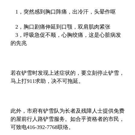
1
，突然感到胸口阵痛，出冷汗，头晕作呕
2
，胸口剧痛伸延到口颚，双肩肌肉紧张
3
，呼吸急促不顺，心胸绞痛，这是心脏病发
的先兆
若在铲雪时发现上述症状的，要立刻停止铲雪，
马上打
911
求助，决不可拖延。
此外，市府有铲雪队为长者及残障人士提供免费
的屋前行人路铲雪服务。如合乎资格者的市民，
可致电
416-392-7768
联络。