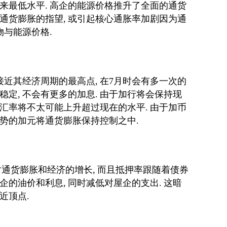
来最低水平
.
高企的能源价格推升了全面的通货
通货膨胀的指望
,
或引起核心通胀率加剧因为通
物与能源价格
.
接近其经济周期的最高点
,
在
7
月时会有多一次的
稳定
,
不会有更多的加息
.
由于加行将会保持现
汇率将不太可能上升超过现在的水平
.
由于加币
势的加元将通货膨胀保持控制之中
.
对通货膨胀和经济的增长
,
而且抵押率跟随着债券
企的油价和利息
,
同时减低对屋企的支出
.
这暗
近顶点
.