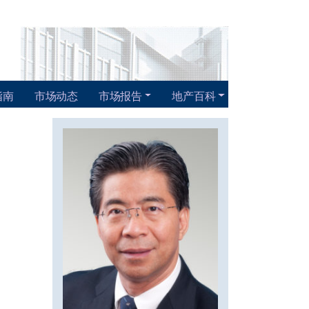
指南
市场动态
市场报告
地产百科