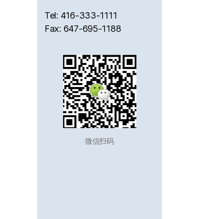
Tel: 416-333-1111
Fax: 647-695-1188
微信扫码