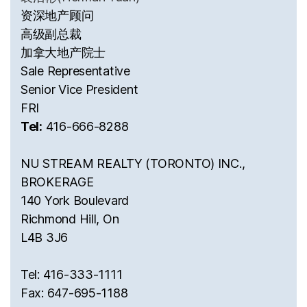
资深地产顾问
高级副总裁
加拿大地产院士
Sale Representative
Senior Vice President
FRI
Tel:
416-666-8288
NU STREAM REALTY (TORONTO) INC.,
BROKERAGE
140 York Boulevard
Richmond Hill, On
L4B 3J6
Tel: 416-333-1111
Fax: 647-695-1188