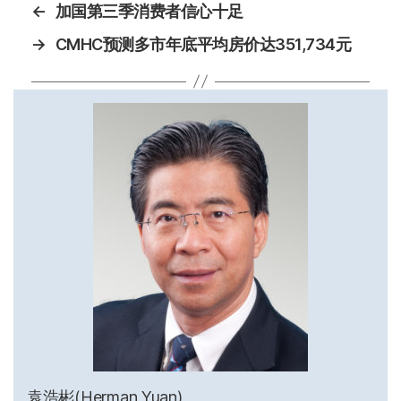
←
加国第三季消费者信心十足
→
CMHC预测多市年底平均房价达351,734元
袁浩彬(Herman Yuan)