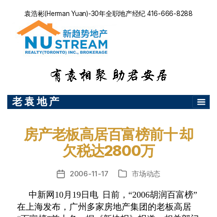
袁浩彬(Herman Yuan)-30年全职地产经纪 416-666-8288
老 袁 地 产
房产老板高居百富榜前十 却
欠税达2800万
2006-11-17
市场动态
发
分
布
类
中新网10月19日电 日前，“2006胡润百富榜”
日
在上海发布，广州多家房地产集团的老板高居
期