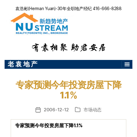
袁浩彬(Herman Yuan)-30年全职地产经纪 416-666-8288
老 袁 地 产
专家预测今年投资房屋下降
1.1%
2006-12-12
市场动态
发
分
布
类
日
专家预测今年投资房屋下降
1.1%
期