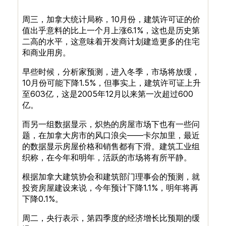
周三，加拿大统计局称，
10
月份，建筑许可证的价
值出乎意料的比上一个月上涨
6.1%
，这也是历史第
二高的水平，这意味着开发商计划建造更多的住宅
和商业用房。
早些时候，分析家预测，进入冬季，市场将放缓，
10
月份可能下降
1.5%
，但事实上，建筑许可证上升
至
603
亿，这是
2005
年
12
月以来第一次超过
600
亿。
而另一组数据显示，炽热的房屋市场下也有一些问
题，在加拿大房市的风口浪尖——卡尔加里，最近
的数据显示房屋价格和销售都有下滑。建筑工业组
织称，在今年和明年，活跃的市场将有所平静。
根据加拿大建筑协会和建筑部门理事会的预测，就
投资房屋建设来说，今年预计下降
1.1%
，明年将再
下降
0.1%
。
周二，央行表示，第四季度的经济增长比预期的缓