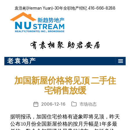
袁浩彬(Herman Yuan)-30年全职地产经纪 416-666-8288
老 袁 地 产
加国新屋价格将见顶 二手住
宅销售放缓
2006-12-16
市场动态
发
分
布
类
据明报讯，加国住宅价格有迹象即将见顶，昨天
日
公布10月份全国新屋价格的按月升幅是1年多最
期