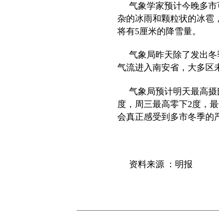
气象学家预计今晚多市
杂的冰雨和颗粒状的冰雹
将有
5
厘米的降雪量。
气象局昨天除了发出冬
气流进入南安省，大多区
气象局预计明天最高摄
度，周三最高零下
2
度，最
会真正感受到多市冬季的
资料来源 ：
明报