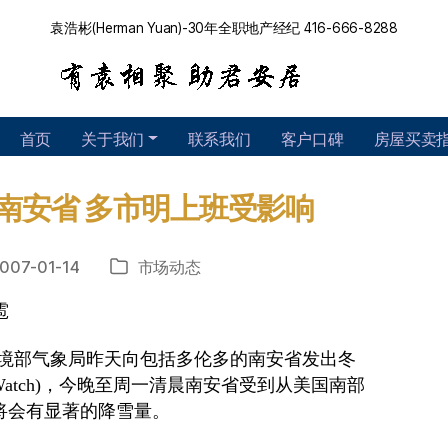
袁浩彬(Herman Yuan)-30年全职地产经纪 416-666-8288
首页
关于我们
联系我们
客户口碑
房屋买卖
南安省 多市明上班受影响
007-01-14
市场动态
分
类
雹
境部气象局昨天向包括多伦多的南安省发出冬
Watch)
，今晚至周一清晨南安省受到从美国南部
将会有显著的降雪量。