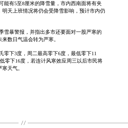
可能有
5
至
8
厘米的降雪量，市内西南面将有夹
，明天上班情况将仍会受降雪影响，预计市内仍
季雪暴警报，并指出多市还要面对一股严寒的
未来数日气温会转为严寒。
氏零下
3
度，周二最高零下
6
度，最低零下
11
低零下
16
度，若连计风寒效应周三以后市民将
严寒天气。