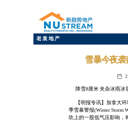
老 袁 地 产
雪暴今夜袭
2
发
布
降雪
8
厘米 夹杂冰雨冰
日
期
【明报专讯】加拿大环
季雪暴警报
(Winter Storm 
吹上的一股低气压影响，