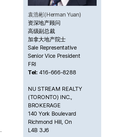
袁浩彬(Herman Yuan)
资深地产顾问
高级副总裁
加拿大地产院士
Sale Representative
Senior Vice President
FRI
Tel:
416-666-8288
NU STREAM REALTY
(TORONTO) INC.,
BROKERAGE
140 York Boulevard
Richmond Hill, On
L4B 3J6