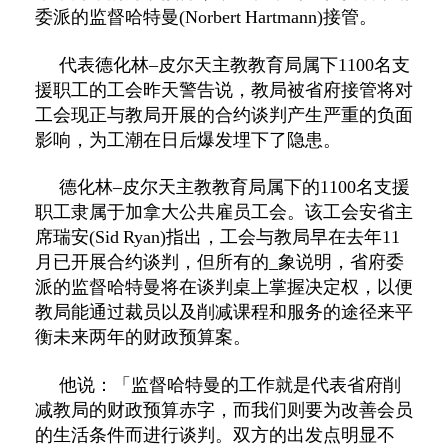
委派的监督哈特曼
(Norbert Hartmann)
接管。
代表德化林
–
皮尔天主教教育局属下
1100
名支
援职工的工会昨天警告说，教局被省府接管将对
工会现正与教局开展的合约谈判产生严重的负面
影响，为工潮在日后爆发埋下了隐患。
德化林
–
皮尔天主教教育局属下的
1100
名支援
职工隶属于加拿大公共雇员工会。该工会安省主
席瑞安
(Sid Ryan)
指出，工会与教局早在去年
11
月已开展合约谈判，但所有的
_
象说明，省府委
派的监督哈特曼将在谈判桌上掌握决定权，以便
教局能通过裁员以及削减课程和服务的途径来平
衡未来两年的财政预算案。
他说：「监督哈特曼的工作就是代表省府削
减教局的财政预算赤字，而我们则要为改善会员
的生活条件而进行谈判。双方的出发点明显不