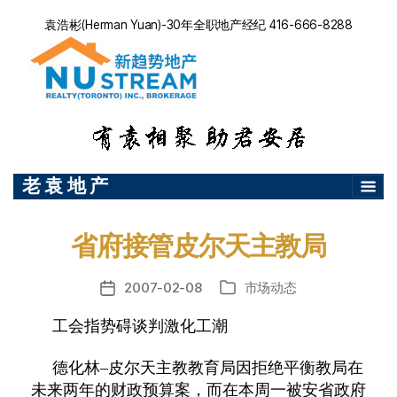
袁浩彬(Herman Yuan)-30年全职地产经纪 416-666-8288
老 袁 地 产
省府接管皮尔天主教局
2007-02-08
市场动态
发
分
布
类
工会指势碍谈判激化工潮
日
期
德化林
–
皮尔天主教教育局因拒绝平衡教局在
未来两年的财政预算案，而在本周一被安省政府