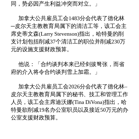
同，势必因产生利益冲突而对立。」
加拿大公共雇员工会
1483
分会代表了德化林
─皮尔天主教教育局属下的清洁工等，该工会主
席史蒂文森
(Larry Stevenson)
指出，哈特曼的削
支计划包括削减
37
个清洁工的职位并削减
230
万
元的设施支援财政预算。
他说：「合约谈判本来已经剑拔弩张，而省
府的介入将令合约谈判雪上加霜。」
加拿大公共雇员工会
2026
分会代表了德化林
–
皮尔天主教教育局属下的秘书、技工和管理工作
人员，该工会主席迪沃娜
(Tina DiVona)
指出，哈
特曼欲削减
19
名办公室职员以及接近
50
万元的办
公室支援财政预算。