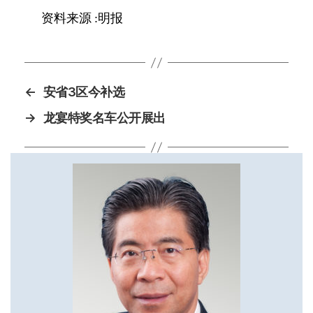
资料来源
:
明报
←
安省3区今补选
→
龙宴特奖名车公开展出