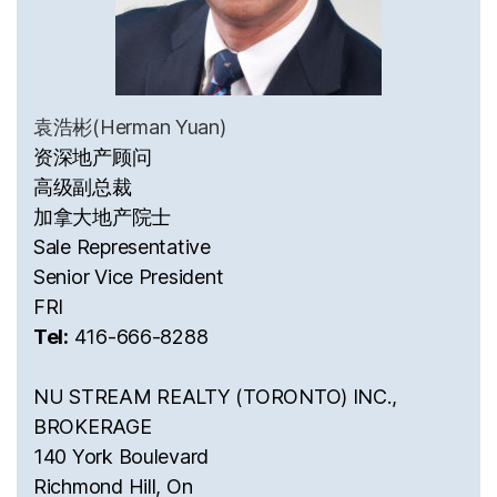
袁浩彬(Herman Yuan)
资深地产顾问
高级副总裁
加拿大地产院士
Sale Representative
Senior Vice President
FRI
Tel:
416-666-8288
NU STREAM REALTY (TORONTO) INC.,
BROKERAGE
140 York Boulevard
Richmond Hill, On