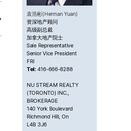
袁浩彬(Herman Yuan)
→
资深地产顾问
高级副总裁
加拿大地产院士
Sale Representative
Senior Vice President
FRI
Tel:
416-666-8288
NU STREAM REALTY
(TORONTO) INC.,
BROKERAGE
140 York Boulevard
Richmond Hill, On
L4B 3J6