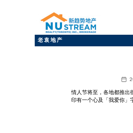
老 袁 地 产
2
发
布
情人节将至，各地都推出
日
印有一个心及「我爱你」
期