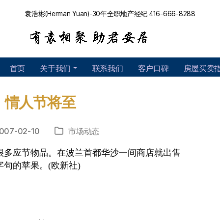
袁浩彬(Herman Yuan)-30年全职地产经纪 416-666-8288
首页
关于我们
联系我们
客户口碑
房屋买卖
情人节将至
007-02-10
市场动态
分
类
很多应节物品。在波兰首都华沙一间商店就出售
字句的苹果。
(
欧新社
)