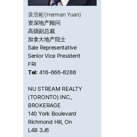
袁浩彬(Herman Yuan)
资深地产顾问
高级副总裁
加拿大地产院士
Sale Representative
Senior Vice President
FRI
Tel:
416-666-8288
NU STREAM REALTY
(TORONTO) INC.,
BROKERAGE
140 York Boulevard
Richmond Hill, On
L4B 3J6