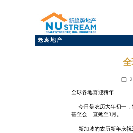
老 袁 地 产
全
2
发
布
全球各地喜迎猪年
日
期
今日是农历大年初一，
甚至会一直延至
3
月。
新加坡的农历新年庆祝