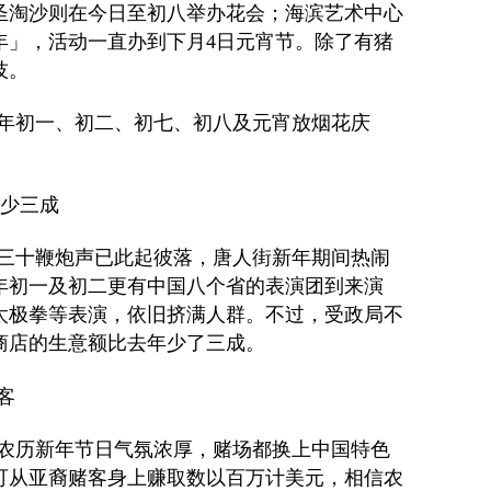
圣淘沙则在今日至初八举办花会；海滨艺术中心
年」，活动一直办到下月
4
日元宵节。除了有猪
技。
年初一、初二、初七、初八及元宵放烟花庆
意少三成
三十鞭炮声已此起彼落，唐人街新年期间热闹
年初一及初二更有中国八个省的表演团到来演
太极拳等表演，依旧挤满人群。不过，受政局不
商店的生意额比去年少了三成。
客
农历新年节日气氛浓厚，赌场都换上中国特色
可从亚裔赌客身上赚取数以百万计美元，相信农