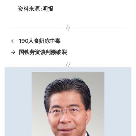
资料来源
:
明报
←
190人食奶冻中毒
→
国铁劳资谈判濒破裂