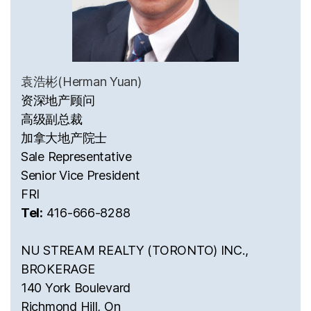
袁浩彬(Herman Yuan)
资深地产顾问
高级副总裁
加拿大地产院士
Sale Representative
Senior Vice President
FRI
Tel:
416-666-8288
NU STREAM REALTY (TORONTO) INC.,
BROKERAGE
140 York Boulevard
Richmond Hill, On