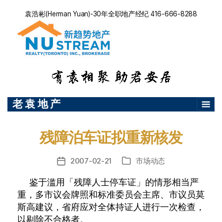
袁浩彬(Herman Yuan)-30年全职地产经纪 416-666-8288
老 袁 地 产
残障泊车证拟重新核发
2007-02-21
市场动态
发
分
布
类
鉴于滥用「残障人士停车证」的情形相当严
日
重，多市议会牌照和标准委员会主席、市议员莫
期
斯高建议，省府应对全体持证人进行一次检查，
以剔除不合格者。