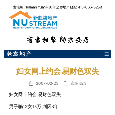
袁浩彬(Herman Yuan)-30年全职地产经纪 416-666-8288
老 袁 地 产
妇女网上约会 易财色双失
2007-02-25
市场动态
发
分
布
类
妇女网上约会 易财色双失
日
期
男子骗
13
女
15
万 判囚
3
年