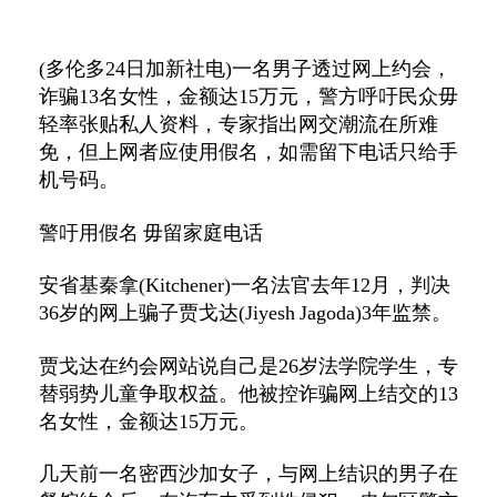
(
多伦多
24
日加新社电
)
一名男子透过网上约会，
诈骗
13
名女性，金额达
15
万元，警方呼吁民众毋
轻率张贴私人资料，专家指出网交潮流在所难
免，但上网者应使用假名，如需留下电话只给手
机号码。
警吁用假名 毋留家庭电话
安省基秦拿
(Kitchener)
一名法官去年
12
月，判决
36
岁的网上骗子贾戈达
(Jiyesh Jagoda)3
年监禁。
贾戈达在约会网站说自己是
26
岁法学院学生，专
替弱势儿童争取权益。他被控诈骗网上结交的
13
名女性，金额达
15
万元。
几天前一名密西沙加女子，与网上结识的男子在