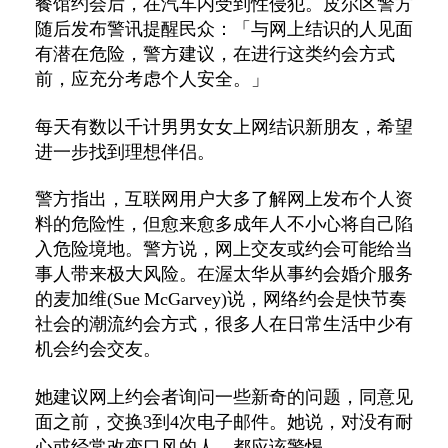
餐馆约会后，在汽车内受到性侵犯。皮尔区警方
随后发布警讯提醒民众：「与网上结识的人见面
有潜在危险，警方建议，在进行这类约会方式
前，应充分考虑个人安全。」
每天有数以千计男男女女上网结识新朋友，希望
进一步找到理想伴侣。
警方指出，互联网用户大多了解网上发布个人资
料的危险性，但愈来愈多成年人不小心将自己陷
入危险境地。警方说，网上交友或约会可能给当
事人带来极大风险。在渥太华从事约会婚介服务
的麦加维
(Sue McGarvey)
说，网络约会是快节奏
社会的潮流约会方式，很多人在日常生活中少有
机会约会交友。
她建议网上约会者询问一些新奇的问题，同意见
面之前，交换
3
到
4
次电子邮件。她说，对没有耐
心或经常改变口风的人，都应该警惕。