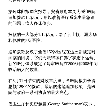
加通社多伦多电
据环球邮报周六报导，安省政府本周为
9
所医院
追加拨款
1.2
亿元，用以改善医疗系统中最急迫
的问题：病人多床位少。
拨款的一大部分
1.12
亿元，给了京士顿、渥太华
和伦敦的
5
所医院。
追加拨款反映了全省
152
家医院在适应新规定时
面临的困境，它们无法继续在赤字状态下运营。
新的医疗体系规定了每家医院在
2006
到
2008
年间
收治病人的数量。
在
3
月
31
日结束的财政年度里，各医院极力争得
总额
129
亿的拨款。最后的这笔追加款项，是医
院与政府一系列协议的最大亮点。
省卫生厅长史密瑟曼
(George Smitherman)
表示，