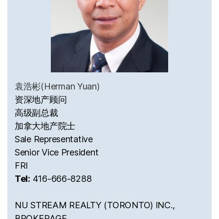
袁浩彬(Herman Yuan)
资深地产顾问
高级副总裁
加拿大地产院士
Sale Representative
Senior Vice President
FRI
Tel:
416-666-8288
NU STREAM REALTY (TORONTO) INC.,
BROKERAGE