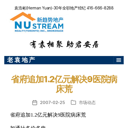
袁浩彬(Herman Yuan)-30年全职地产经纪 416-666-8288
老 袁 地 产
省府追加1.2亿元解决9医院病
床荒
2007-02-25
市场动态
发
分
布
类
省府追加
1.2
亿元解决
9
医院病床荒
日
期