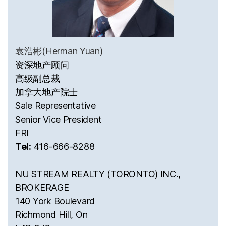
袁浩彬(Herman Yuan)
资深地产顾问
高级副总裁
加拿大地产院士
Sale Representative
Senior Vice President
FRI
Tel:
416-666-8288
NU STREAM REALTY (TORONTO) INC.,
BROKERAGE
140 York Boulevard
Richmond Hill, On