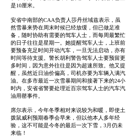
是
10
厘米。
安省中南部的
CAA
负责人莎丹丝域兹表示，虽
然雪暴来势在周末时候已经放缓，但已做足准
备，随时协助有需要的驾车人士，而每周最繁忙
的日子往往是星期一。她提醒驾车人士，上班前
要预备充足时间开动汽车，一旦无法启动，亦有
时间等待支援。警长胡利警告驾车人士要预留更
多时间，因为意外往往是因为超速所致。他又提
醒，虽然近日油价偏高，司机亦要为车辆入满汽
油。在多市最近一次雪暴期间和接著下来的
24
小
时内，安省省警要处理近百宗驾车人士的汽车汽
油用罄事件。
席尔表示，今年冬季相对来说较为和暖，即使土
拨鼠威利预期春季会早来，但以他本人多年经
验，这不可能是今冬的最后一次下雪，
3
月仍未
来临！