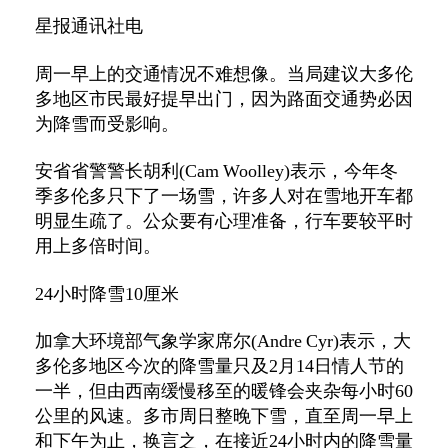
星报通讯社电
周一早上的交通情况不难想像。当局建议大多伦
多地区市民最好提早出门，因为路面交通势必因
为降雪而受影响。
安省省警警长胡利
(Cam Woolley)
表示，今年冬
季多伦多只下了一场雪，许多人对在雪地开车都
明显生疏了。公众要有心理准备，行车要较平时
用上多倍时间。
24
小时降雪
10
厘米
加拿大环境部气象学家席尔
(Andre Cyr)
表示，大
多伦多地区今次的降雪量只及
2
月
14
日情人节的
一半，但由西南缓慢移至的暖锋会夹杂每小时
60
公里的风速。多市周日整晚下雪，直至周一早上
和下午为止，换言之，在接近
24
小时内的降雪量