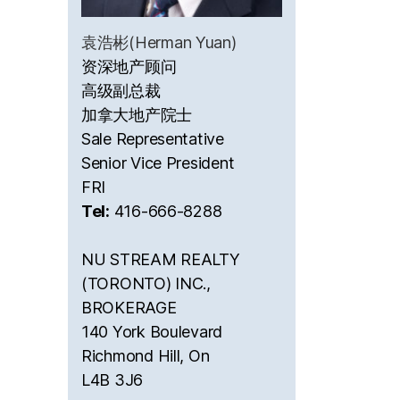
袁浩彬(Herman Yuan)
资深地产顾问
高级副总裁
加拿大地产院士
Sale Representative
Senior Vice President
FRI
Tel:
416-666-8288
NU STREAM REALTY
(TORONTO) INC.,
BROKERAGE
140 York Boulevard
Richmond Hill, On
L4B 3J6