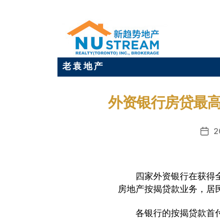
老 袁 地 产
外资银行房贷最高
2
发
布
日
期
四家外资银行在获得全
房地产按揭贷款业务，居
各银行的按揭贷款首付比