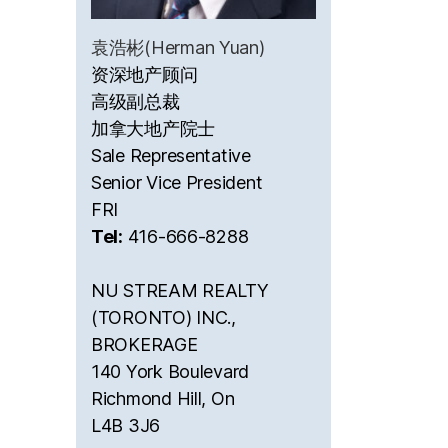
袁浩彬(Herman Yuan)
资深地产顾问
高级副总裁
加拿大地产院士
Sale Representative
Senior Vice President
FRI
Tel:
416-666-8288
NU STREAM REALTY
(TORONTO) INC.,
BROKERAGE
140 York Boulevard
Richmond Hill, On
L4B 3J6