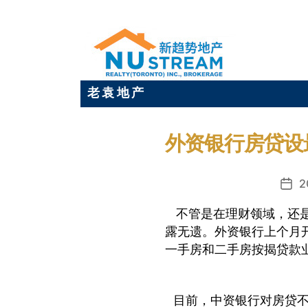
老 袁 地 产
外资银行房贷设
2
发
布
不管是在理财领域，还是
日
露无遗。外资银行上个月
期
一手房和二手房按揭贷款
目前，中资银行对房贷不