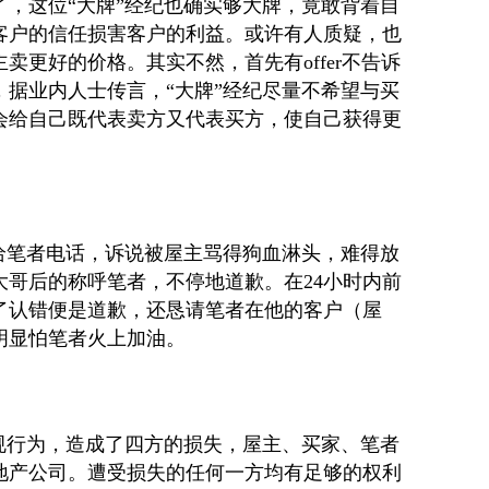
了，这位“大牌”经纪也确实够大牌，竟敢背着自
客户的信任损害客户的利益。或许有人质疑，也
主卖更好的价格。其实不然，首先有
offer
不告诉
，据业内人士传言，“大牌”经纪尽量不希望与买
会给自己既代表卖方又代表买方，使自己获得更
纪给笔者电话，诉说被屋主骂得狗血淋头，难得放
大哥后的称呼笔者，不停地道歉。在
24
小时内前
了认错便是道歉，还恳请笔者在他的客户（屋
明显怕笔者火上加油。
违规行为，造成了四方的损失，屋主、买家、笔者
地产公司。遭受损失的任何一方均有足够的权利