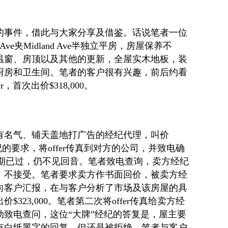
的事件，借此与大家分享及借鉴。话说笔者一位
 Ave
夹
Midland Ave
半独立平房，房屋保养不
温窗、房顶以及其他的更新，全屋实木地板，装
厨房和卫生间。笔者的客户很有兴趣，前后约看
r
，首次出价
$318,000
。
有名气、铺天盖地打广告的经纪代理，叫价
纪的要求，将
offer
传真到对方的公司，并致电确
期已过，仍不见回音。笔者致电查询，卖方经纪
，不接受。笔者要求卖方作书面回价，被卖方经
向客户汇报，在与客户分析了市场及该房屋的具
出价
$323,000
。笔者第二次将
offer
传真给卖方经
动致电查问，这位“大牌”经纪的答复是，屋主要
有白纸黑字的回复，但还是被拒绝。笔者与客户