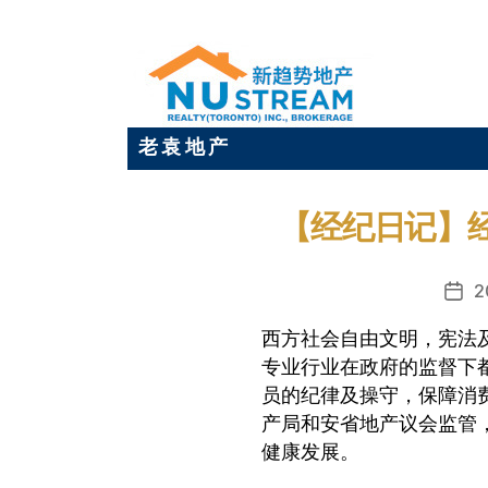
老 袁 地 产
【经纪日记】
2
发
布
西方社会自由文明，宪法
日
专业行业在政府的监督下
期
员的纪律及操守，保障消
产局和安省地产议会监管
健康发展。