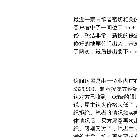
最近一宗与笔者密切相关
客户看中了一间位于
Finch
俗，整洁非常，新换的保
修好的地库分门出入，带
了两次，最后提出要下
offe
这间房屋是由一位业内广
$329,900
。笔者按卖方经
认对方已收到。
Offer
的限
说，屋主认为价格太低了
纪拒绝。笔者将情况如实
体情况后，买方愿意再次
纪。限期又过了，笔者主
满价才卖。笔者再次要求