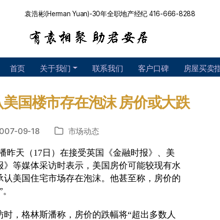
袁浩彬(Herman Yuan)-30年全职地产经纪 416-666-8288
首页
关于我们
联系我们
客户口碑
房屋买卖
美国楼市存在泡沫 房价或大跌
007-09-18
市场动态
分
类
潘昨天（17日）在接受英国《金融时报》、美
报》等媒体采访时表示，美国房价可能较现有水
承认美国住宅市场存在泡沫。他甚至称，房价的
”。
访时，格林斯潘称，房价的跌幅将“超出多数人