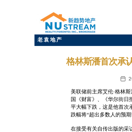
老 袁 地 产
格林斯潘首次承认
2
发
布
美联储前主席艾伦·格林斯
日
国《财富》、《华尔街日
期
平大幅下跌，这是他首次
跌幅将“超出多数人的预期
在接受有关自传出版的采