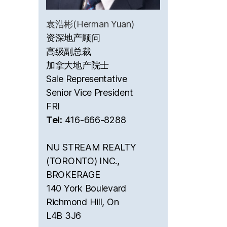
袁浩彬(Herman Yuan)
资深地产顾问
高级副总裁
加拿大地产院士
Sale Representative
Senior Vice President
FRI
Tel:
416-666-8288
NU STREAM REALTY
(TORONTO) INC.,
BROKERAGE
140 York Boulevard
Richmond Hill, On
L4B 3J6