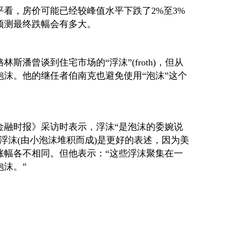
看，房价可能已经较峰值水平下跌了2%至3%
预测最终跌幅会有多大。
斯潘曾谈到住宅市场的“浮沫”(froth)，但从
泡沫。他的继任者伯南克也避免使用“泡沫”这个
金融时报》采访时表示，浮沫“是泡沫的委婉说
浮沫(由小泡沫堆积而成)是更好的表述，因为美
涨幅各不相同。但他表示：“这些浮沫聚集在一
沫。”