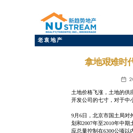
老 袁 地 产
拿地艰难时
2
发
布
土地价格飞涨，土地的供
日
开发公司的七寸，对于中
期
9月6日，北京市国土局对
划和2007年至2010年
应总量控制在6300公顷以