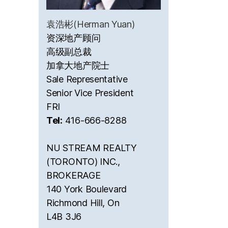
袁浩彬(Herman Yuan)
资深地产顾问
高级副总裁
加拿大地产院士
Sale Representative
Senior Vice President
FRI
Tel:
416-666-8288
NU STREAM REALTY
(TORONTO) INC.,
BROKERAGE
140 York Boulevard
Richmond Hill, On
L4B 3J6