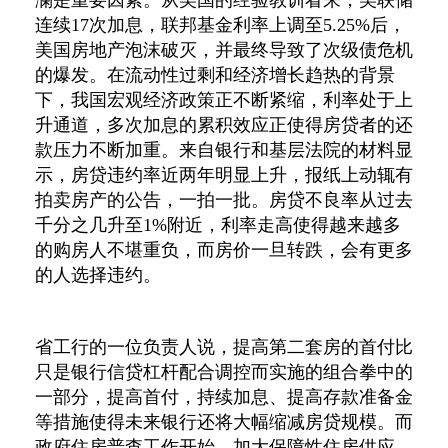
澜是重要因素。从美国的经验教训看来，美联储
连续17次加息，联邦基金利率上调至5.25%后，
美国房地产泡沫破灭，并最终导致了次级债危机
的爆发。在流动性过剩和经济增长趋热的背景
下，我国宏观经济政策正不断紧缩，利率处于上
升通道，多次加息的累积效应正使得房贷者的还
款压力不断加重。来自银行和基层法院的材料显
示，房贷违约率近两年明显上升，报纸上动辄有
拍卖房产的公告，一拍一批。房贷不良率从过去
千分之几升至1%附近，利率走高使得越来越多
的购房人不堪重负，而房价一旦转跌，会有更多
的人选择违约。
省工行的一位负责人说，提高第二套房的首付比
只是银行信贷杠杆配合调控而实施的组合拳中的
一部分，提高首付，持续加息、提高存款准备金
等措施使得未来银行还将大幅缩减房贷规模。而
政府住房普查工作开始、加大保障性住房供应、