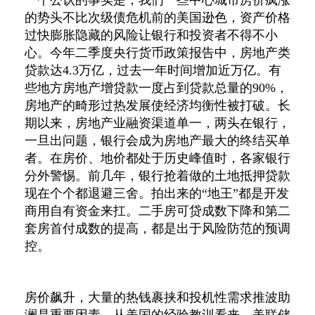
一个公认的事实是，我们一些中心城市房价疯涨
的势头不比次级债危机前的美国逊色，资产价格
过快膨胀隐藏的风险让银行和投资者不得不小
心。今年二季度央行货币政策报告中，房地产类
贷款达4.3万亿，过去一年时间增加近万亿。有
些地方房地产增贷款一度占到贷款总量的90%，
房地产的畸形过热发展使经济均衡性被打破。长
期以来，房地产业融资渠道单一，两头在银行，
一旦出问题，银行会成为房地产最大的终结买单
者。在房价、地价都处于历史峰值时，各家银行
分外警惕。前几年，银行抢着做的土地抵押贷款
现在个个都退避三舍。拍出来的“地王”都是开发
商用自有资金来扛。二手房可贷成数下降和第二
套房首付成数的提高，都是出于风险防范的预调
控。
房价飙升，大量的热钱裹挟和投机性需求推波助