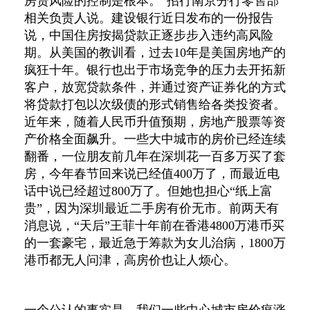
房贷风险的控制是根本。”招行南京分行零售部
相关负责人说。建设银行近日发布的一份报告
说，中国住房按揭贷款正逐步步入违约高风险
期。从美国的教训看，过去10年是美国房地产的
疯狂十年。银行也出于市场竞争的压力去开拓新
客户，放宽贷款条件，并通过资产证券化的方式
将贷款打包以次级债的形式销售给各类投资者。
近年来，随着人民币升值预期，房地产股票等资
产价格全面飙升。一些大中城市的房价已经连续
翻番，一位朋友前几年在深圳花一百多万买了套
房，今年春节回来说已经值400万了，而最近电
话中说已经超过800万了。但她也担心“纸上富
贵”，因为深圳最近二手房有价无市。前两天有
消息说，“天后”王菲十年前在香港4800万港币买
的一套豪宅，最近急于筹款为女儿治病，1800万
港币都无人问津，高房价也让人烦心。