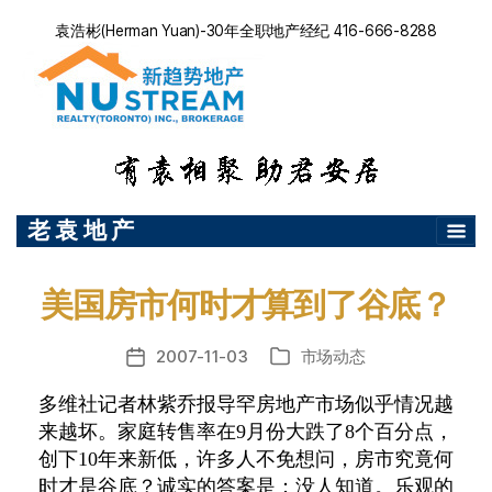
袁浩彬(Herman Yuan)-30年全职地产经纪 416-666-8288
老 袁 地 产
美国房市何时才算到了谷底？
2007-11-03
市场动态
发
分
布
类
多维社记者林紫乔报导罕房地产市场似乎情况越
日
来越坏。家庭转售率在9月份大跌了8个百分点，
期
创下10年来新低，许多人不免想问，房市究竟何
时才是谷底？诚实的答案是：没人知道。乐观的