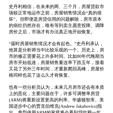
史丹利相信，在未来的两、三个月，房屋贷款市
场较正常地运作之前，房屋销售情况会“真的很
坏”。但即便是房贷信用的问题解除，房市原本
的病灶仍然存在，唯有等到卖主愿意投降、调降
房价之后，市场才有办法真正地开始恢复。
“届时房屋销售情况才会有起色。”史丹利承认，
他算是分析师当中比较乐观的一个。历史上，房
市的修正需要花上许多时间。比如80年代晚期当
房市开始低迷，房屋销售量连率下跌五年，接着
又花了另外三年时间，才重新爬回高峰，房屋价
格同样也花了这么久才有恢复。
也有一些分析员认为，未来几月房市还会有本质
上的恶化，主要问题在于，许多可调整率房贷
(ARM)将重新设置更高的利率。华盛顿智库、美
国进步中心的贾克伯维克(Andrew Jakabovics)指
出，典型使用ARM的家庭将会看到贷款额一年