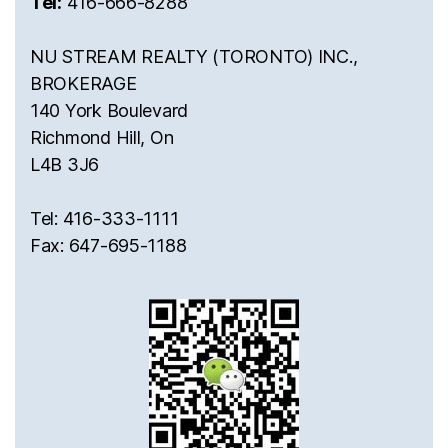
Tel:
416-666-8288
NU STREAM REALTY (TORONTO) INC.,
BROKERAGE
140 York Boulevard
Richmond Hill, On
L4B 3J6
Tel: 416-333-1111
Fax: 647-695-1188