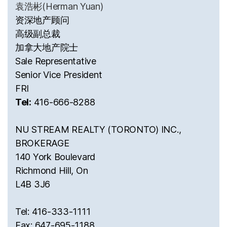
袁浩彬(Herman Yuan)
资深地产顾问
高级副总裁
加拿大地产院士
Sale Representative
Senior Vice President
FRI
Tel:
416-666-8288
NU STREAM REALTY (TORONTO) INC.,
BROKERAGE
140 York Boulevard
Richmond Hill, On
L4B 3J6
Tel: 416-333-1111
Fax: 647-695-1188