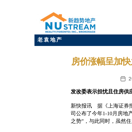
老 袁 地 产
房价涨幅呈加快
2
发
布
发改委表示担忧且住房供
日
期
新快报讯 据《上海证券报
司公布了今年1-10月房
之势”，与此同时，虽然住