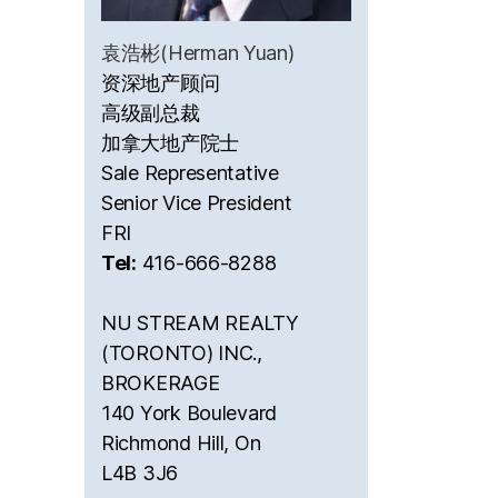
袁浩彬(Herman Yuan)
资深地产顾问
高级副总裁
加拿大地产院士
Sale Representative
Senior Vice President
FRI
Tel:
416-666-8288
NU STREAM REALTY
(TORONTO) INC.,
BROKERAGE
140 York Boulevard
Richmond Hill, On
L4B 3J6