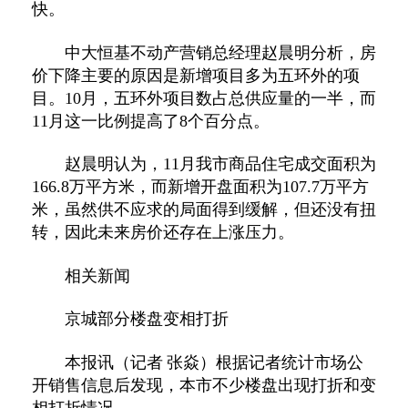
快。
中大恒基不动产营销总经理赵晨明分析，房
价下降主要的原因是新增项目多为五环外的项
目。10月，五环外项目数占总供应量的一半，而
11月这一比例提高了8个百分点。
赵晨明认为，11月我市商品住宅成交面积为
166.8万平方米，而新增开盘面积为107.7万平方
米，虽然供不应求的局面得到缓解，但还没有扭
转，因此未来房价还存在上涨压力。
相关新闻
京城部分楼盘变相打折
本报讯（记者 张焱）根据记者统计市场公
开销售信息后发现，本市不少楼盘出现打折和变