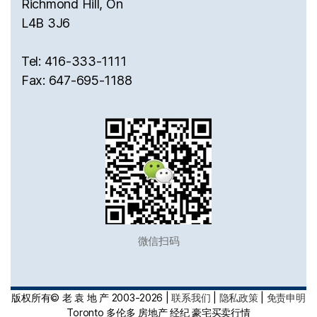
Richmond Hill, On
L4B 3J6
Tel: 416-333-1111
Fax: 647-695-1188
微信扫码
版权所有© 老 袁 地 产 2003-2026 |
联系我们
|
隐私政策
|
免责申明
Toronto 多伦多 房地产 经纪 豪宅买卖行情