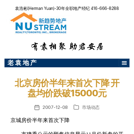
袁浩彬(Herman Yuan)-30年全职地产经纪 416-666-8288
老 袁 地 产
北京房价半年来首次下降 开
盘均价跌破15000元
2007-12-08
市场动态
发
分
布
类
京城房价半年来首次下降
日
期