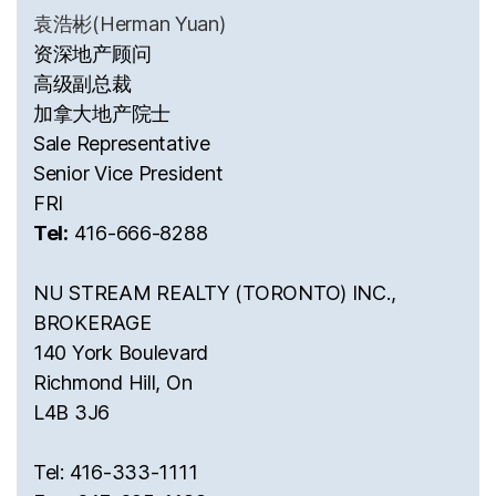
袁浩彬(Herman Yuan)
资深地产顾问
高级副总裁
加拿大地产院士
Sale Representative
Senior Vice President
FRI
Tel:
416-666-8288
NU STREAM REALTY (TORONTO) INC.,
BROKERAGE
140 York Boulevard
Richmond Hill, On
L4B 3J6
Tel: 416-333-1111