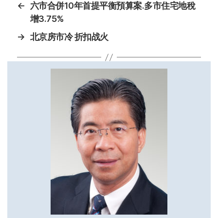
←
六市合併10年首提平衡預算案.多市住宅地稅
增3.75%
→
北京房市冷 折扣战火