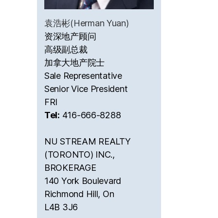
袁浩彬(Herman Yuan)
资深地产顾问
高级副总裁
加拿大地产院士
Sale Representative
Senior Vice President
FRI
Tel:
416-666-8288
NU STREAM REALTY
(TORONTO) INC.,
BROKERAGE
140 York Boulevard
Richmond Hill, On
L4B 3J6