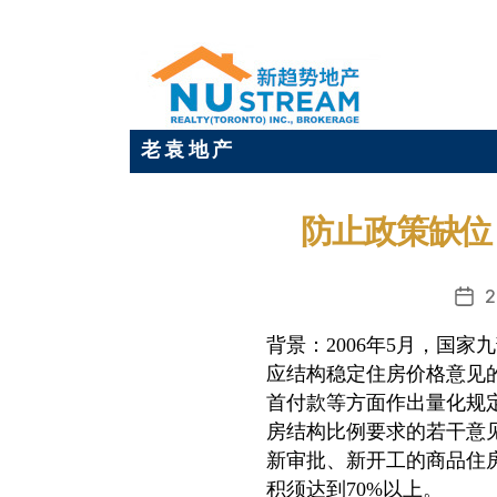
老 袁 地 产
防止政策缺位
2
发
布
背景：2006年5月，国
日
应结构稳定住房价格意见
期
首付款等方面作出量化规
房结构比例要求的若干意见》
新审
批、新开工的商品住
积须达到70%以上。