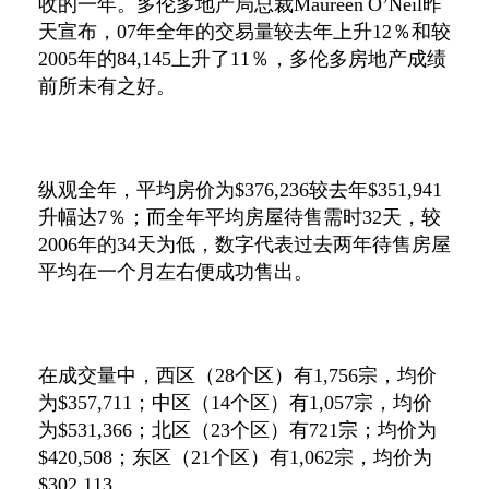
收的一年。多伦多地产局总裁
Maureen O’Neil
昨
天宣布，
07
年全年的交易量较去年上升
12
％和较
2005
年的
84,145
上升了
11
％，多伦多房地产成绩
前所未有之好。
纵观全年，平均房价为
$376,236
较去年
$351,941
升幅达
7
％；而全年平均房屋待售需时
32
天，较
2006
年的
34
天为低，数字代表过去两年待售房屋
平均在一个月左右便成功售出。
在成交量中，西区（
28
个区）有
1,756
宗，均价
为
$357,711
；中区（
14
个区）有
1,057
宗，均价
为
$531,366
；北区（
23
个区）有
721
宗；均价为
$420,508
；东区（
21
个区）有
1,062
宗，均价为
$302,113
。