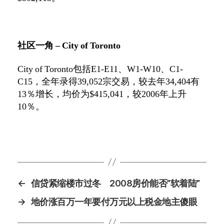
社区一角
– City of Toronto
City of Toronto
包括
E1-E11
、
W1-W10
、
C1-
C15
，全年录得
39,052
宗交易，较去年
34,404
有
13
％增长，均价为
$415,041
，较
2006
年上升
10
％。
←
信贷紧缩楼市过冬 2008房价能否”软着陆”
→
地价涨百万一年要付万元以上税金地主傻眼