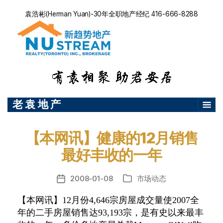
袁浩彬(Herman Yuan)-30年全职地产经纪 416-666-8288
老 袁 地 产
【本网讯】健康的12月销售
最好丰收的一年
2008-01-08
市场动态
发
分
布
类
【本网讯】
12
月份
4,646
宗房屋成交量使
2007
全
日
年的二手房屋销售达
期
93,193
宗，是有史以来最丰