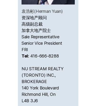
袁浩彬(Herman Yuan)
资深地产顾问
高级副总裁
加拿大地产院士
Sale Representative
Senior Vice President
FRI
Tel:
416-666-8288
NU STREAM REALTY
(TORONTO) INC.,
BROKERAGE
140 York Boulevard
Richmond Hill, On
L4B 3J6