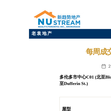
老 袁 地 产
每周成交
2
发
布
多伦多市中心
C01
(
北至
Blo
日
至
Dufferin St.)
期
屋型