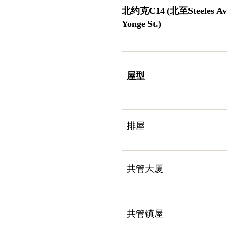
北约克
C14
(
北至
Steeles Av
Yonge St.)
屋型
排屋
共管大厦
共管镇屋