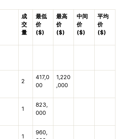
成
最低
最高
中间
平均
交
价
价
价
价
量
($)
($)
($)
($)
417,0
1,220
2
00
,000
823,
1
000
960,
1