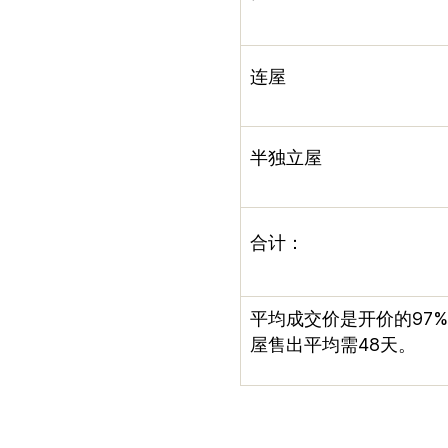
连屋
半独立屋
合计：
平均成交价是开价的
97%
屋售出平均需
48
天。