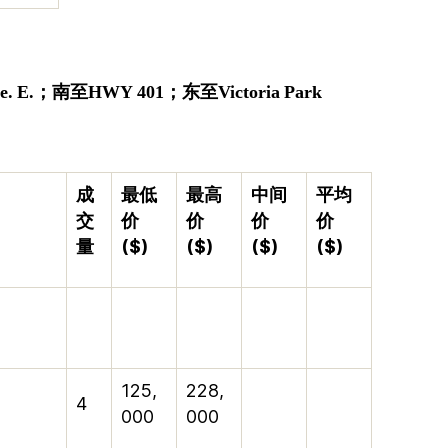
e. E.
；
南至
HWY 401
；
东至
Victoria Park
成
最低
最高
中间
平均
交
价
价
价
价
量
($)
($)
($)
($)
125,
228,
4
000
000