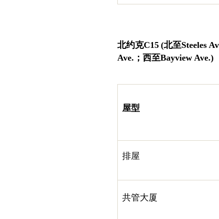
北约克
C15
(
北至
Steeles Av
Ave.
；
西至
Bayview Ave.)
屋型
排屋
共管大厦