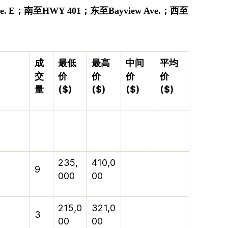
e. E
；
南至
HWY 401
；
东至
Bayview Ave.
；
西至
成
最低
最高
中间
平均
交
价
价
价
价
量
($)
($)
($)
($)
235,
410,0
9
000
00
215,0
321,0
3
00
00