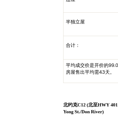
半独立屋
合计：
平均成交价是开价的
99.
房屋售出平均需
43
天。
北约克
C12
(
北至
HWY 401
Yong St./Don River)