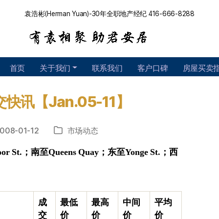
袁浩彬(Herman Yuan)-30年全职地产经纪 416-666-8288
首页
关于我们
联系我们
客户口碑
房屋买卖
快讯【Jan.05-11】
008-01-12
市场动态
分
类
or St.
；
南至
Queens Quay
；
东至
Yonge St.
；
西
成
最低
最高
中间
平均
交
价
价
价
价