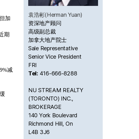
袁浩彬(Herman Yuan)
，但加
资深地产顾问
高级副总裁
近期
加拿大地产院士
Sale Representative
Senior Vice President
FRI
.9%减
Tel:
416-666-8288
NU STREAM REALTY
放缓
(TORONTO) INC.,
BROKERAGE
140 York Boulevard
Richmond Hill, On
L4B 3J6