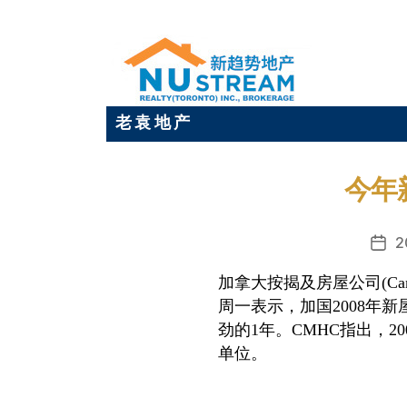
老 袁 地 产
今年
2
发
布
加拿大按揭及房屋公司(Canada M
日
周一表示，加国2008年
期
劲的1年。CMHC指出，2
单位。