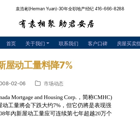
袁浩彬(Herman Yuan)-30年全职地产经纪 416-666-8288
首页
关于我们
联系我们
客户口碑
房屋买卖
新屋动工量料降7%
008-02-06
市场动态
分
类
ortgage and Housing Corp.，简称CMHC)
新屋动工量將会下跌大约7%，但它仍將是表现强
008年內新屋动工量应可连续第七年超越20万个