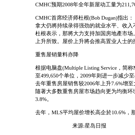
CMHC预期2008年全年新屋动工量为211,70
CMHC首席经济师杜根(Bob Dugan
拿大仍將持续录得强劲的就业水平、收入
杜根表示，那將大力支持加国房地產市场。
上升所致。屋价上升將会推高置业人士的
重售屋销量料亦降
根据电脑盘(Multiple Listing Ser
至499,650个单位，2009年则进一步减少至4
去年重售房屋销售较2006年上升7.6%增
隨著大多数重售房屋市场趋向更为均衡环境，2
3.8%。
去年，MLS平均屋价增长高企於10.6
来源:星岛日报