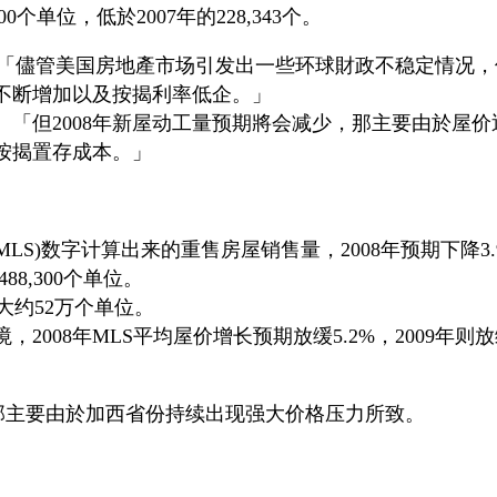
0个单位，低於2007年的228,343个。
)指出：「儘管美国房地產市场引发出一些环球財政不稳定情况
不断增加以及按揭利率低企。」
「但2008年新屋动工量预期將会减少，那主要由於屋价
按揭置存成本。」
vice，简称MLS)数字计算出来的重售房屋销售量，2008年预期下降3
88,300个单位。
至大约52万个单位。
008年MLS平均屋价增长预期放缓5.2%，2009年则
%，那主要由於加西省份持续出现强大价格压力所致。