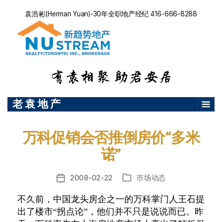
袁浩彬(Herman Yuan)-30年全职地产经纪 416-666-8288
老 袁 地 产
万科促销会否推倒房价“多米
诺”
2008-02-22
市场动态
发
分
布
类
不久前，中国龙头房企之一的万科掌门人王石提
日
出了楼市“拐点论”，他们并不只是说说而已。昨
期