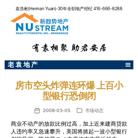
袁浩彬(Herman Yuan)-30年全职地产经纪 416-666-8288
老 袁 地 产
房市空头炸弹连环爆 上百小
型银行恐倒闭
2008-03-05
市场动态
发
分
布
类
商业不动产的放款比例过高，加上近来建商贷款
日
人违约率又急速攀升，美国将掀起一波小型银行
期