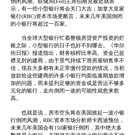
倒闭风潮。联储局(Fed)主席伯南克最近就表
示，有一些小型银行将会关门大吉；加拿大皇家
银行(RBC)资本市场更断言，未来几年美国倒闭
的小银行将超过一百家。
当全球大型银行忙着整顿房贷资产投资的烂
账之际，小型银行的日子也好不到哪去。《华尔
街日报》报道指出，财务槓桿比率高、资金已捉
襟见肘的建商，由于景气持续下滑房屋销售率不
佳，现在大多都有未正常缴付贷款的情况，当初
放款给这些建商的许多小银行均面临逾期放款增
加的问题，而未提列足够的资金或是营运不够多
元化的银行，走向倒闭一途的可能性就愈来愈
高。
也就是说，房市空头将在美国掀起一波小银
行倒闭风潮，RBC资本市场分析师卡西迪预估，
未来几年美国会有150家银行倒闭，其中绝大多