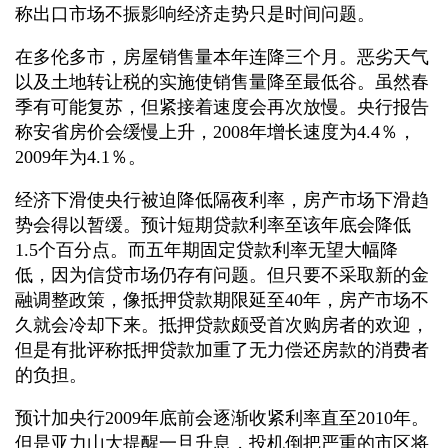
称出口市场不振影响经济走势只是时间问题。
在多伦多市，房屋销售量本年连降三个月。恶劣天气
以及土地转让税的实施使销售量降至最低谷。虽然春
季有可能复苏，但紧接着速度会再次放慢。央行报告
称安省房价会缓慢上升，2008年增长速度为4.4％，
2009年为4.1％。
经济下滑使央行被迫降低隔夜利率，房产市场下滑趋
势会得以暂缓。预计短期贷款利率至该年底会降低
1.5个百分点。而五年期固定贷款利率无望大幅降
低，因为信贷市场仍存有问题。但只要不采取新的金
融调整政策，像抵押贷款期限延至40年，房产市场不
久就会冷却下来。抵押贷款颇受首次购房者的欢迎，
但是有批评称抵押贷款加重了无力偿还房款的消费者
的负担。
预计加央行2009年底前会逐渐收紧利率直至2010年。
但是亚力山大提醒一旦升息，投机倒把严重的市区将