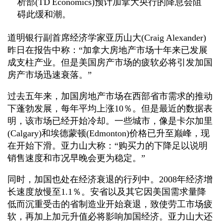
析部(TD Economics)预计加拿大央行的降息会阻
碍此缓和潮。
道明银行副首席经济学家亚历山大(Craig Alexander)
昨日在报告中称：“加拿大房地产市场十年来已发展
成支柱产业。但是美国房产市场的疲软必将引发加国
房产市场迅速衰落。”
过去五年来，加国房地产市场在西部省市需求的推动
下蓬勃发展，每年平均上涨10％。但是最近的数据表
明，该市场已经开始冷却。一些城市，像是卡尔加里
(Calgary)和埃德蒙顿(Edmonton)价格已升至巅峰，现
在开始下滑。亚力山大称：“购买力的下降足以说明
销售速度和市况早晚会更为稳定。”
同时，加国也处在经济衰退的行列中。2008年经济增
长速度放慢至1.1％。安省以及其它因美国需求量降
低而沉重受击的省制造业开始衰退，致使劳工市场疲
软，再加上加元升值必将影响加国经济。亚力山大还