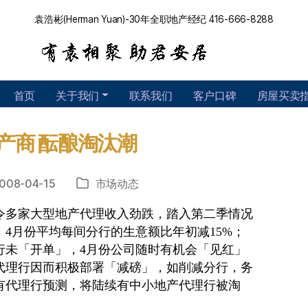
袁浩彬(Herman Yuan)-30年全职地产经纪 416-666-8288
首页
关于我们
联系我们
客户口碑
房屋买卖
产商 酝酿淘汰潮
008-04-15
市场动态
分
类
令多家大型地产代理收入劲跌，踏入第二季情况
4月份平均每间分行的生意额比年初减15%；
行未「开单」，4月份公司随时有机会「见红」
代理行因而积极部署「减磅」，如削减分行，务
有代理行预测，将陆续有中小地产代理行被淘