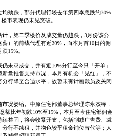
均劲跌，部分代理行较去年第四季急跌约30%
，楼市表现仍未见突破。
估计，第二季楼价及成交量仍趋跌，3月份该公
薪）的前线代理有近20%，而本月首10日的佣
月跌15%。
仍未录成交，并有近10%分行至今只「开单」
型新盘推售支持市况，本月有机会「见红」，不
将分行降至合适水平，故暂未有计画裁员及关闭
随市况萎缩。中原住宅部董事总经理陈永杰称，
意额比年初跌10%至15%，本月至今住宅部佣金
市持续整固，将会收紧开支，包括削减广告费、减
」分行不续租，并物色较平租金铺位替代等；人
以及减慢招聘新员工。