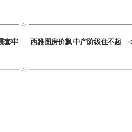
震套牢
西雅图房价飙 中产阶级住不起