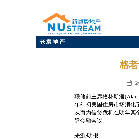
老 袁 地 产
格老
2
发
布
联储前主席格林斯潘(Alan
日
年年初美国住房市场消化
期
从而为信贷危机在明年某
际金融会议。
来源:明报