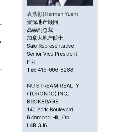
袁浩彬(Herman Yuan)
资深地产顾问
高级副总裁
加拿大地产院士
→
Sale Representative
Senior Vice President
FRI
Tel:
416-666-8288
NU STREAM REALTY
(TORONTO) INC.,
BROKERAGE
140 York Boulevard
Richmond Hill, On
L4B 3J6