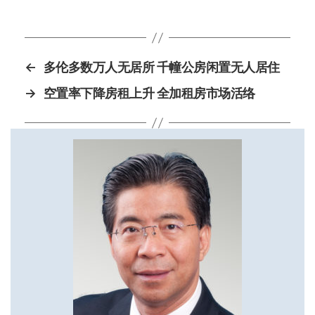
←
多伦多数万人无居所 千幢公房闲置无人居住
→
空置率下降房租上升 全加租房市场活络