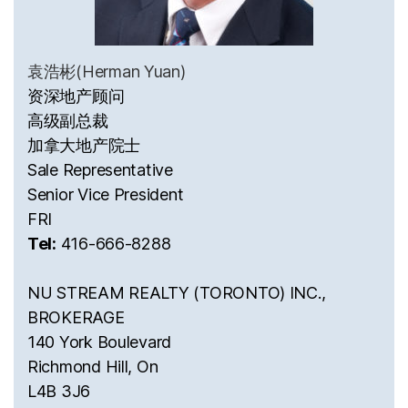
袁浩彬(Herman Yuan)
资深地产顾问
高级副总裁
加拿大地产院士
Sale Representative
Senior Vice President
FRI
Tel:
416-666-8288
NU STREAM REALTY (TORONTO) INC.,
BROKERAGE
140 York Boulevard
Richmond Hill, On
L4B 3J6