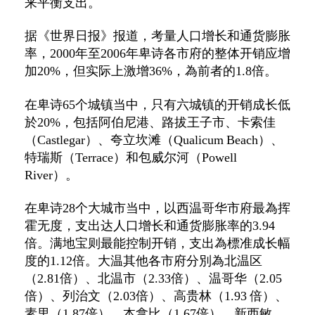
来平衡支出。
据《世界日报》报道，考量人口增长和通货膨胀
率，2000年至2006年卑诗各市府的整体开销应增
加20%，但实际上激增36%，為前者的1.8倍。
在卑诗65个城镇当中，只有六城镇的开销成长低
於20%，包括阿伯尼港、路拔王子市、卡索佳
（Castlegar）、夸立坎滩（Qualicum Beach）、
特瑞斯（Terrace）和包威尔河（Powell
River）。
在卑诗28个大城市当中，以西温哥华市府最為挥
霍无度，支出达人口增长和通货膨胀率的3.94
倍。满地宝则最能控制开销，支出為標准成长幅
度的1.12倍。大温其他各市府分別為北温区
（2.81倍）、北温市（2.33倍）、温哥华（2.05
倍）、列治文（2.03倍）、高贵林（1.93 倍）、
素里（1.87倍）、本拿比（1.67倍）、新西敏