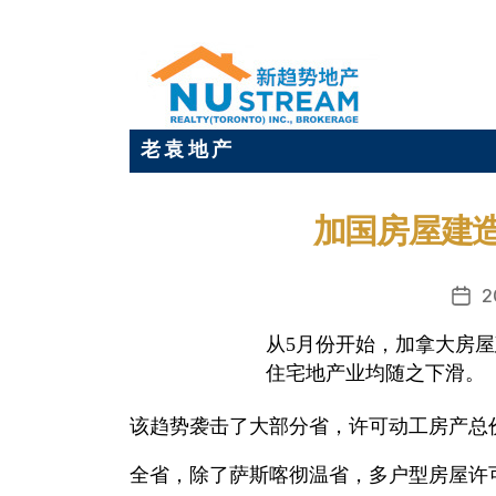
老 袁 地 产
加国房屋建造
2
发
布
从5月份开始，加拿大房屋
日
住宅地产业均随之下滑。
期
该趋势袭击了大部分省，许可动工房产总价
全省，除了萨斯喀彻温省，多户型房屋许可