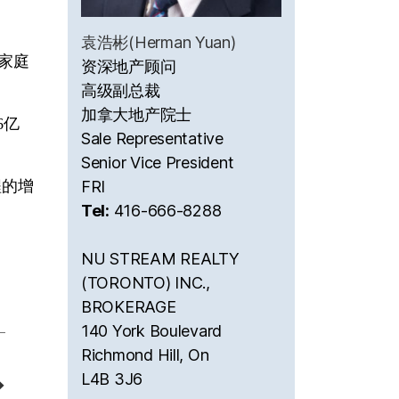
袁浩彬(Herman Yuan)
家庭
资深地产顾问
高级副总裁
加拿大地产院士
6亿
Sale Representative
Senior Vice President
程的增
FRI
Tel:
416-666-8288
NU STREAM REALTY
(TORONTO) INC.,
BROKERAGE
140 York Boulevard
Richmond Hill, On
L4B 3J6
→