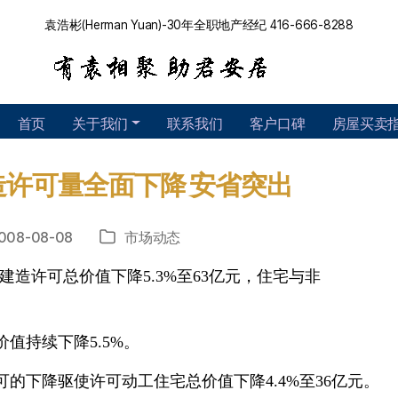
袁浩彬(Herman Yuan)-30年全职地产经纪 416-666-8288
首页
关于我们
联系我们
客户口碑
房屋买卖
许可量全面下降 安省突出
008-08-08
市场动态
分
类
建造许可总价值下降5.3%至63亿元，住宅与非
值持续下降5.5%。
的下降驱使许可动工住宅总价值下降4.4%至36亿元。