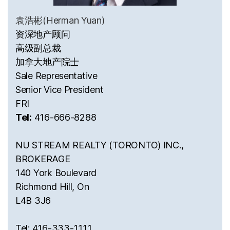
袁浩彬(Herman Yuan)
资深地产顾问
高级副总裁
加拿大地产院士
Sale Representative
Senior Vice President
FRI
Tel:
416-666-8288
NU STREAM REALTY (TORONTO) INC.,
BROKERAGE
140 York Boulevard
Richmond Hill, On
L4B 3J6
Tel: 416-333-1111