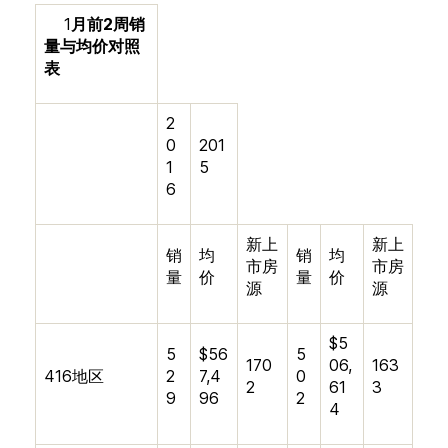
1
月前
2
周销
量与均价对照
表
2
0
201
1
5
6
新上
新上
销
均
销
均
市房
市房
量
价
量
价
源
源
$5
5
$56
5
170
06,
163
416地区
2
7,4
0
2
61
3
9
96
2
4