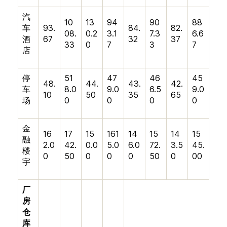
汽
10
13
94
90
88
车
93.
84.
82.
08.
0.2
3.1
7.3
6.6
酒
67
32
37
33
0
7
3
7
店
停
51
47
46
45
48.
44.
43.
42.
车
8.0
9.0
6.5
9.0
10
50
35
65
场
0
0
0
0
金
16
17
15
161
14
15
14
15
融
2.0
42.
0.0
5.0
6.0
72.
3.5
45.
楼
0
50
0
0
0
50
0
00
宇
厂
房
仓
库