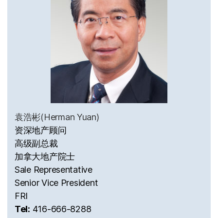
袁浩彬(Herman Yuan)
资深地产顾问
高级副总裁
加拿大地产院士
Sale Representative
Senior Vice President
FRI
Tel:
416-666-8288