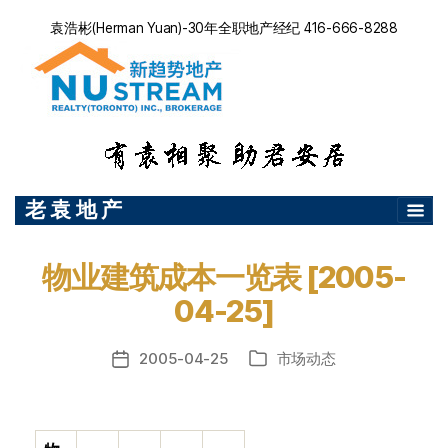
袁浩彬(Herman Yuan)-30年全职地产经纪 416-666-8288
老 袁 地 产
物业建筑成本一览表 [2005-
04-25]
2005-04-25
市场动态
发
分
布
类
日
期