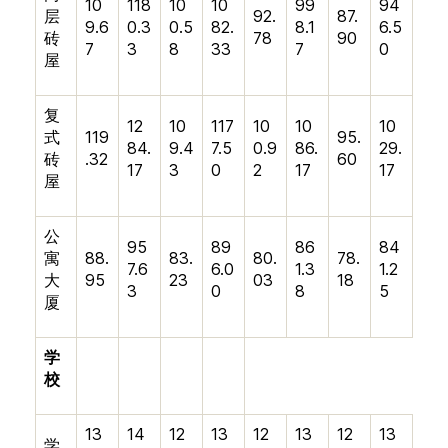
10
118
10
10
99
94
层
92.
87.
9.6
0.3
0.5
82.
8.1
6.5
砖
78
90
7
3
8
33
7
0
屋
复
12
10
117
10
10
10
式
119
95.
84.
9.4
7.5
0.9
86.
29.
砖
.32
60
17
3
0
2
17
17
屋
公
95
89
86
84
寓
88.
83.
80.
78.
7.6
6.0
1.3
1.2
大
95
23
03
18
3
0
8
5
厦
学
校
13
14
12
13
12
13
12
13
学