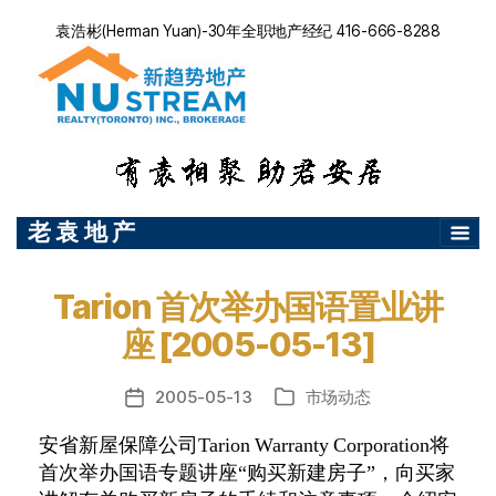
袁浩彬(Herman Yuan)-30年全职地产经纪 416-666-8288
老 袁 地 产
Tarion 首次举办国语置业讲
座 [2005-05-13]
2005-05-13
市场动态
发
分
布
类
安省新屋保障公司
Tarion Warranty Corporation
将
日
首次举办国语专题讲座“购买新建房子”，向买家
期