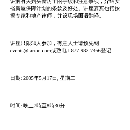
讲解有关购买新房子的手续和注意事项，介绍安
省新屋保障计划的条款及好处。讲座嘉宾包括按
揭专家和地产律师，并设现场国语翻译。
讲座只限
50
人参加，有意人士请预先到
events@tarion.com
或致电
1-877-982-7466
登记
.
日期
:
2005
年
5
月
17
日
,
星期二
时间
:
晚上
7
時至
8
時
30
分