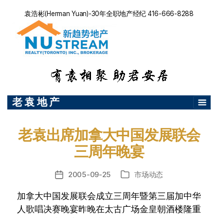
袁浩彬(Herman Yuan)-30年全职地产经纪 416-666-8288
老 袁 地 产
老袁出席加拿大中国发展联会
三周年晚宴
2005-09-25
市场动态
发
分
布
类
加拿大中国发展联会成立三周年暨第三届加中华
日
期
人歌唱决赛晚宴昨晚在太古广场金皇朝酒楼隆重