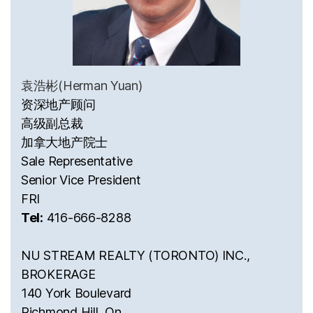
袁浩彬(Herman Yuan)
资深地产顾问
高级副总裁
加拿大地产院士
Sale Representative
Senior Vice President
FRI
Tel:
416-666-8288
NU STREAM REALTY (TORONTO) INC.,
BROKERAGE
140 York Boulevard
Richmond Hill, On