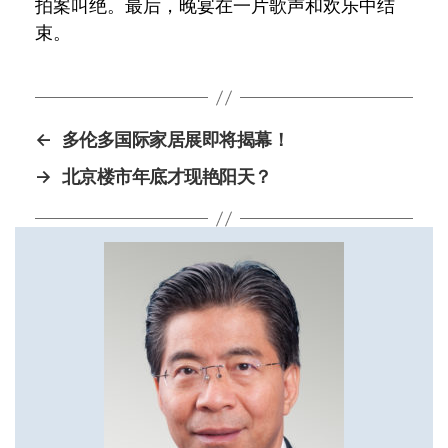
拍案叫绝。最后，晚宴在一片歌声和欢乐中结
束。
←
多伦多国际家居展即将揭幕！
→
北京楼市年底才现艳阳天？