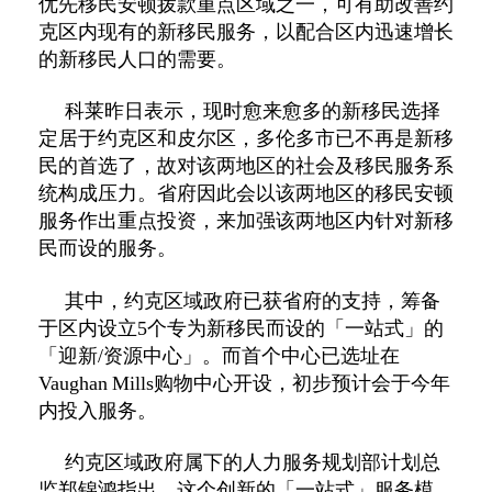
优先移民安顿拨款重点区域之一，可有助改善约
克区内现有的新移民服务，以配合区内迅速增长
的新移民人口的需要。
科莱昨日表示，现时愈来愈多的新移民选择
定居于约克区和皮尔区，多伦多市已不再是新移
民的首选了，故对该两地区的社会及移民服务系
统构成压力。省府因此会以该两地区的移民安顿
服务作出重点投资，来加强该两地区内针对新移
民而设的服务。
其中，约克区域政府已获省府的支持，筹备
于区内设立
5
个专为新移民而设的「一站式」的
「迎新
/
资源中心」。而首个中心已选址在
Vaughan
Mills
购物中心开设，初步预计会于今年
内投入服务。
约克区域政府属下的人力服务规划部计划总
监郑锦鸿指出，这个创新的「一站式」服务模