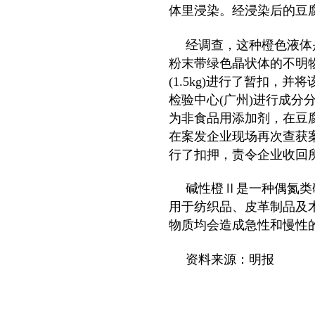
体里浸染。经浸染后的豆
经调查，这种橙色液体
粉末带绿色晶状体的不明
(1.5kg)
进行了暂扣，并将
检验中心
(
广州
)
进行成分
为非食品用添加剂，在豆
在案发企业现场再次查获
行了扣押，责令企业收回
碱性橙Ⅱ是一种偶氮类
用于纺织品、皮革制品及
物质均会造成急性和慢性
资料来源：明报