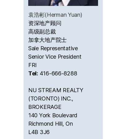
袁浩彬(Herman Yuan)
资深地产顾问
高级副总裁
加拿大地产院士
Sale Representative
Senior Vice President
FRI
Tel:
416-666-8288
NU STREAM REALTY
(TORONTO) INC.,
BROKERAGE
140 York Boulevard
Richmond Hill, On
L4B 3J6