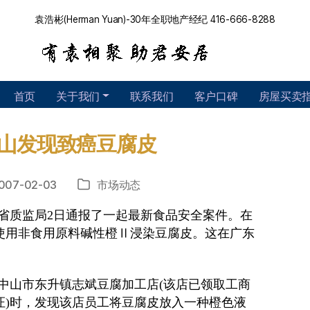
袁浩彬(Herman Yuan)-30年全职地产经纪 416-666-8288
首页
关于我们
联系我们
客户口碑
房屋买卖
山发现致癌豆腐皮
007-02-03
市场动态
分
类
省质监局
2
日通报了一起最新食品安全案件。在
使用非食用原料碱性橙Ⅱ浸染豆腐皮。这在广东
中山市东升镇志斌豆腐加工店
(
该店已领取工商
证
)
时，发现该店员工将豆腐皮放入一种橙色液