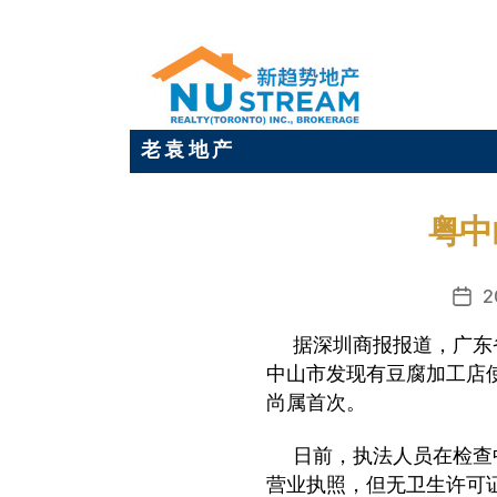
老 袁 地 产
粤中
2
发
布
据深圳商报报道，广东
日
中山市发现有豆腐加工店
期
尚属首次。
日前，执法人员在检查
营业执照，但无卫生许可