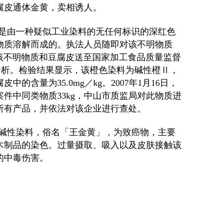
腐皮通体金黄，卖相诱人。
是由一种疑似工业染料的无任何标识的深红色
物质溶解而成的。执法人员随即对该不明物质
该不明物质和豆腐皮送至国家加工食品质量监督
分析。检验结果显示，该橙色染料为碱性橙Ⅱ，
腐皮中的含量为
35.0mg
／
kg
。
2007
年
1
月
16
日，
案件中同类物质
33kg
，中山市质监局对此物质进
所有产品，并依法对该企业进行查处。
碱性染料，俗名「王金黄」，为致癌物，主要
木制品的染色。过量摄取、吸入以及皮肤接触该
的中毒伤害。